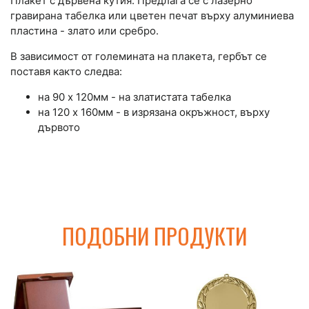
Плакет с дървена кутия. Предлага се с лазерно
гравирана табелка или цветен печат върху алуминиева
пластина - злато или сребро.
В зависимост от големината на плакета, гербът се
поставя както следва:
на 90 х 120мм - на златистата табелка
на 120 х 160мм - в изрязана окръжност, върху
дървото
ПОДОБНИ ПРОДУКТИ