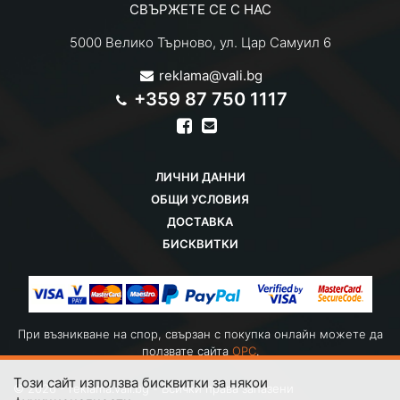
СВЪРЖЕТЕ СЕ С НАС
5000 Велико Търново, ул. Цар Самуил 6
reklama@vali.bg
+359 87 750 1117
ЛИЧНИ ДАННИ
ОБЩИ УСЛОВИЯ
ДОСТАВКА
БИСКВИТКИ
При възникване на спор, свързан с покупка онлайн можете да
ползвате сайта
OPC
.
Този сайт използва бисквитки за някои
© 2026 - reklama.vali.bg - Всички права запазени