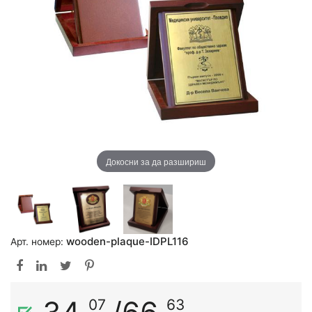
Докосни за да разшириш
wooden-plaque-IDPL116
Арт. номер:
07
63