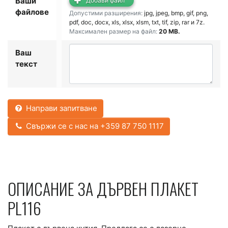
Ваши
Добави файл
файлове
Допустими разширения:
jpg, jpeg, bmp, gif, png,
pdf, doc, docx, xls, xlsx, xlsm, txt, tif, zip, rar и 7z
.
Максимален размер на файл:
20 MB.
Ваш
текст
Направи запитване
Свържи се с нас на +359 87 750 1117
ОПИСАНИЕ ЗА ДЪРВЕН ПЛАКЕТ
PL116