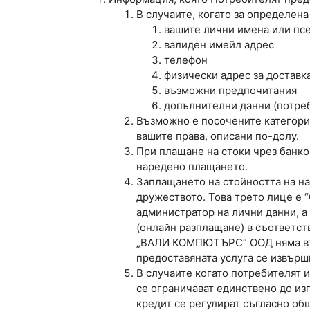
В случаите, когато за определена
вашите лични имена или пс
валиден имейл адрес
телефон
физически адрес за доставк
възможни предпочитания
допълнителни данни (потреб
Възможно е посочените категории
вашите права, описани по-долу.
При плащане на стоки чрез банко
наредено плащането.
Заплащането на стойността на на
дружеството. Това трето лице е “
администратор на лични данни, а
(онлайн разплащане) в съответст
„ВАЛИ КОМПЮТЪРС“ ООД няма възм
предоставяната услуга се извърш
В случаите когато потребителят
се ограничават единствено до из
кредит се регулират съгласно общ