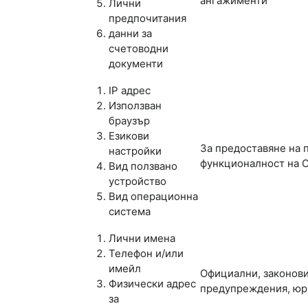
ангажименти
Лични
предпочитания
данни за
счетоводни
документи
IP адрес
Използван
браузър
Езикови
За предоставяне на 
настройки
функционалност на 
Вид ползвано
устройство
Вид операционна
система
Лични имена
Телефон и/или
имейл
Официални, законови
Физически адрес
предупреждения, юр
за