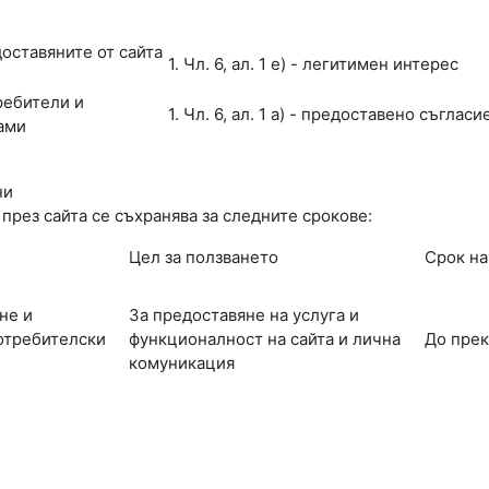
оставяните от сайта
1. Чл. 6, ал. 1 е) - легитимен интерес
ребители и
1. Чл. 6, ал. 1 а) - предоставено съглас
ами
ни
рез сайта се съхранява за следните срокове:
Цел за ползването
Срок на
не и
За предоставяне на услуга и
отребителски
функционалност на сайта и лична
До прек
комуникация