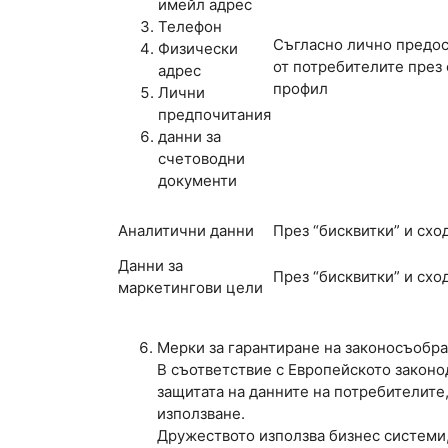
имейл адрес
Телефон
Съгласно лично предос
Физически
от потребителите през
адрес
профил
Лични
предпочитания
данни за
счетоводни
документи
Аналитични данни
През “бисквитки” и схо
Данни за
През “бисквитки” и схо
маркетингови цели
Мерки за гарантиране на законосъобра
В съответствие с Европейското закон
защитата на данните на потребителите
използване.
Дружеството използва бизнес системи