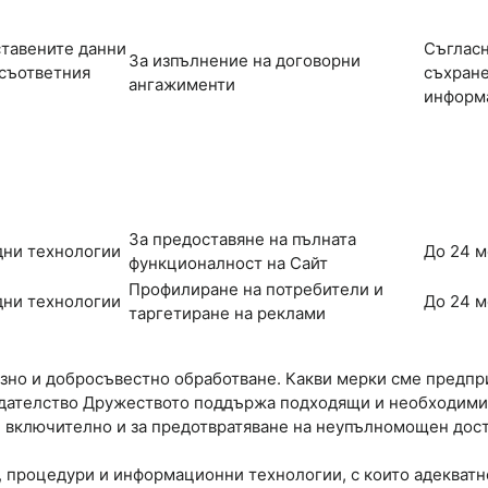
тавените данни
Съгласн
За изпълнение на договорни
 съответния
съхране
ангажименти
информац
За предоставяне на пълната
дни технологии
До 24 м
функционалност на Сайт
Профилиране на потребители и
дни технологии
До 24 м
таргетиране на реклами
зно и добросъвестно обработване. Какви мерки сме предпри
одателство Дружеството поддържа подходящи и необходими
, включително и за предотвратяване на неупълномощен дост
, процедури и информационни технологии, с които адекватн