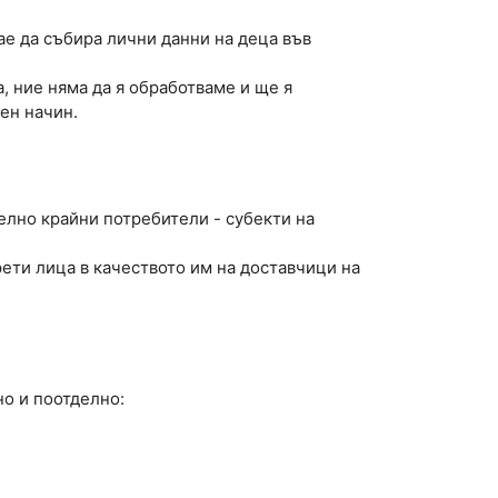
ае да събира лични данни на деца във
, ние няма да я обработваме и ще я
ен начин.
елно крайни потребители - субекти на
рети лица в качеството им на доставчици на
но и поотделно: