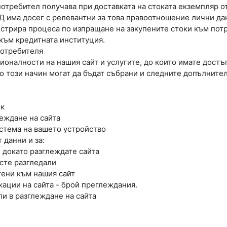
отребител получава при доставката на стоката екземпляр от 
а досег с релевантни за това правоотношение лични дан
стрира процеса по изпращане на закупените стоки към пот
 към кредитната институция.
Потребителя
оналности на нашия сайт и услугите, до които имате достъ
о този начин могат да бъдат събрани и следните допълнител
ик
реждане на сайта
стема на вашето устройство
 данни и за:
е докато разглеждате сайта
 сте разгледали
тени към нашия сайт
кации на сайта - брой преглеждания.
ли в разглеждане на сайта