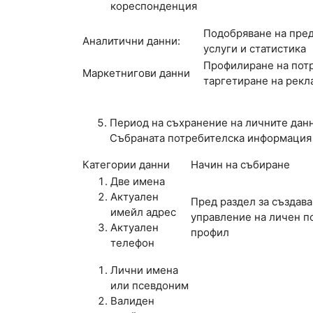
кореспонденция
Подобряване на пред
Аналитични данни:
услуги и статистика
Профилиране на пот
Маркетнигови данни
таргетиране на рекл
Период на съхранение на личните дан
Събраната потребителска информация п
Категории данни
Начин на събиране
Две имена
Актуален
Пред раздел за създава
имейл адрес
управление на личен п
Актуален
профил
телефон
Лични имена
или псевдоним
Валиден