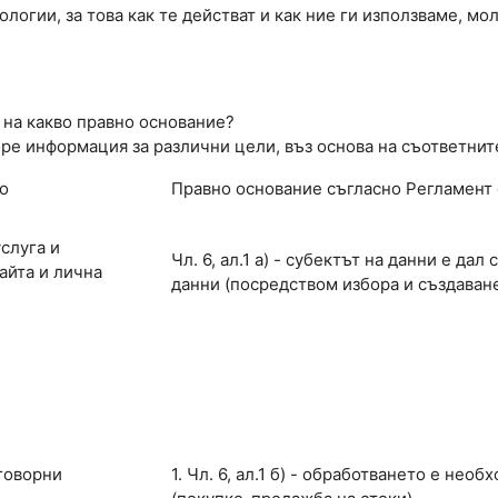
ологии, за това как те действат и как ние ги използваме, м
 на какво правно основание?
ре информация за различни цели, въз основа на съответнит
о
Правно основание съгласно Регламент
слуга и
Чл. 6, ал.1 а) - субектът на данни е да
айта и лична
данни (посредством избора и създаване
говорни
1. Чл. 6, ал.1 б) - обработването е нео