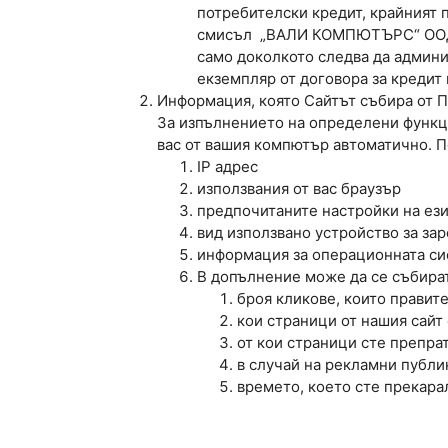
потребителски кредит, крайният п
смисъл „ВАЛИ КОМПЮТЪРС“ ООД им
само доколкото следва да админи
екземпляр от договора за кредит
Информация, която Сайтът събира от 
За изпълнението на определени функци
вас от вашия компютър автоматично. П
IP адрес
използвания от вас браузър
предпочитаните настройки на ез
вид използвано устройство за за
информация за операционната си
В допълнение може да се събират
броя кликове, които правит
кои страници от нашия сайт
от кои страници сте препра
в случай на рекламни публи
времето, което сте прекара