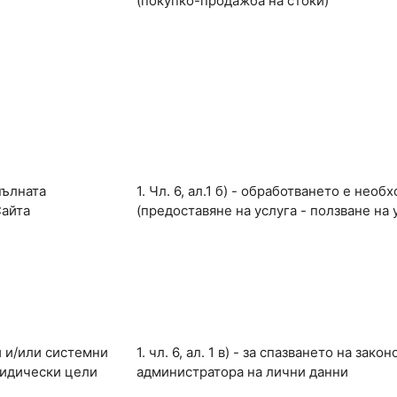
(покупко-продажба на стоки)
пълната
1. Чл. 6, ал.1 б) - обработването е нео
Сайта
(предоставяне на услуга - ползване на 
 и/или системни
1. чл. 6, ал. 1 в) - за спазването на з
идически цели
администратора на лични данни