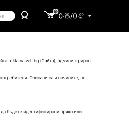
0
0·
/
0·
00
00
EUR
лв.
айта
reklama.vali.bg
(Сайта), администриран
 потребители. Описани са и начините, по
же да бъдете идентифицирани пряко или