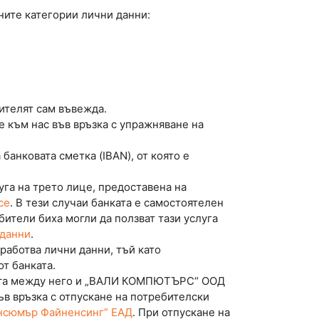
дните категории лични данни:
ителят сам въвежда.
е към нас във връзка с упражняване на
анковата сметка (IBAN), от която е
уга на трето лице, предоставена на
ce
. В тези случаи банката е самостоятелен
ители биха могли да ползват тази услуга
 данни
.
аботва лични данни, тъй като
т банката.
нията между него и „ВАЛИ КОМПЮТЪРС“ ООД
ъв връзка с отпускане на потребителски
нсюмър Файненсинг” ЕАД
. При отпускане на