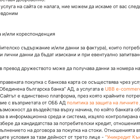
 услуга на сайта се налага, ние можем да искаме от вас сле
евдоним
а и/или кореспонденция
ителско съдържание и/или данни за фактура), които потреб
 лични данни да бъдат изискани и при евентуално запитван
в превод дружеството може да получава данни за номера на б
правената покупка с банкова карта се осъществява чрез усл
Обединена българска банка” АД, а услугата е
UBB e-commer
 Сайтът е единствено платформа, през която крайните потреб
вие с възприетата от ОББ АД
политика за защита на личните
ожност да въздейства върху начина, по който банката обр
ва в информационна среда и система, изцяло контролирана о
 избере да кандидатства за потребителски кредит, отноше
пълнението на договора за покупка на стоки. Отношенията в
ите условия за тази дейност от трето лице -
“Уникредит Къ