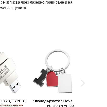
се изписва чрез лазерно гравиране и на
ючено в цената.
Метална хи
луксозна к
12·
Цени от

D-Y23, TYPE-C
Ключодържател I love
наличен и цената
91
60
20
99