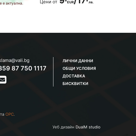
/
9·
9·
/
17·
Цени от
EUR
лв.
EUR
лв.
е е актуална.
klama@vali.bg
ЛИЧНИ ДАННИ
359 87 750 1117
ОБЩИ УСЛОВИЯ
ДОСТАВКА
БИСКВИТКИ
йта
OPC
.
Уеб дизайн
DualM studio