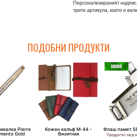
Персонализираният надпис 
трите артикула, което е вкл
ПОДОБНИ ПРОДУКТИ
икалка Pierre
Кожен калъф М-44 -
Флаш памет S
mento Gold
Визитник
Продуктът не е 