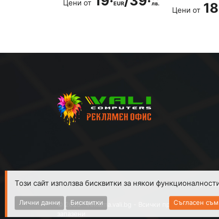
19·
/
39·
Цени от
18
EUR
лв.
Цени от
Този сайт използва бисквитки за някои функционалности
При въ
Лични данни
Бисквитки
Съгласен съм
© 2026 - reklama.vali.bg - Всички права
запазени