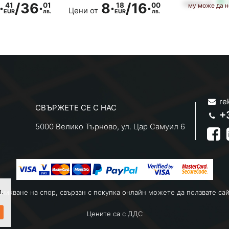
4·
Цени от
·
/
36·
8·
/
16·
41
01
18
00
му може да н
Цени от
EUR
лв.
EUR
лв.
re
СВЪРЖЕТЕ СЕ С НАС
+
5000 Велико Търново, ул. Цар Самуил 6
.
зникване на спор, свързан с покупка онлайн можете да ползвате са
Цените са с ДДС