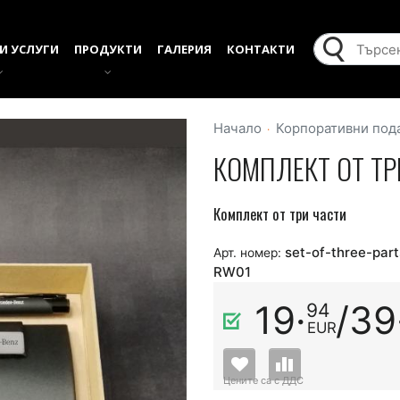
И УСЛУГИ
ПРОДУКТИ
ГАЛЕРИЯ
КОНТАКТИ
Начало
Корпоративни под
КОМПЛЕКТ ОТ ТР
Комплект от три части
set-of-three-part
Арт. номер:
RW01
19·
/
39
94
EUR