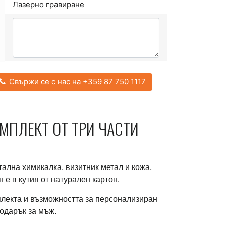
Лазерно гравиране
Свържи се с нас на +359 87 750 1117
МПЛЕКТ ОТ ТРИ ЧАСТИ
тална химикалка, визитник метал и кожа,
е в кутия от натурален картон.
плекта и възможността за персонализиран
одарък за мъж.