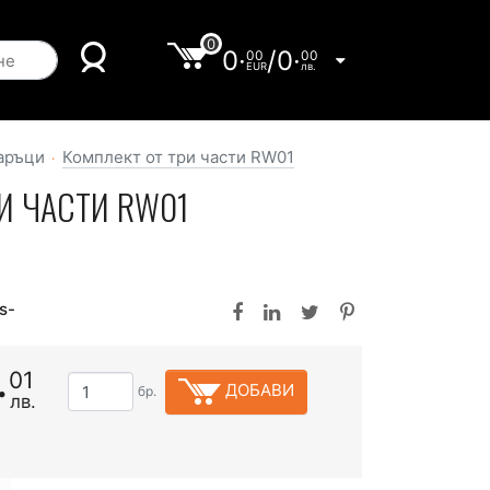
0
0·
/
0·
00
00
EUR
лв.
аръци
Комплект от три части RW01
И ЧАСТИ RW01
s-
·
01
ДОБАВИ
бр.
лв.