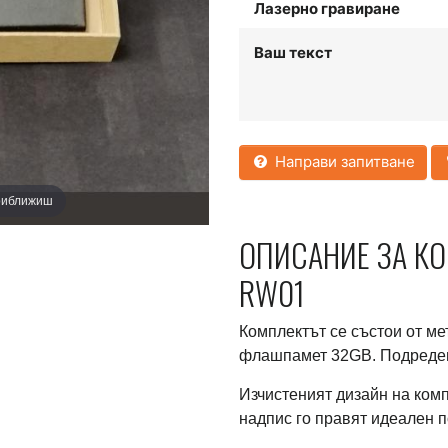
Лазерно гравиране
Ваш текст
Направи запитване
приближиш
ОПИСАНИЕ ЗА КО
RW01
Комплектът се състои от ме
флашпамет 32GB. Подреден 
Изчистеният дизайн на ком
надпис го правят идеален п