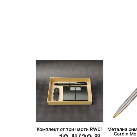
Комплект от три части RW01
Метална хим
Cardin Mo
94
00