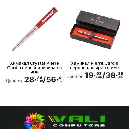
Т
Химикал Crystal Pierre
Химикал Pierre Cardin
Cardin персонализиран с
персонализиран с име
име
19·
/
38·
63
39
Цени от
28·
/
56·
EUR
лв.
84
41
Цени от
EUR
лв.