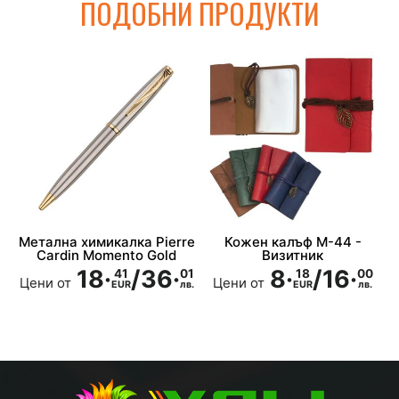
ПОДОБНИ ПРОДУКТИ
Ф
Метална химикалка Pierre
Кожен калъф М-44 -
Cardin Momento Gold
Визитник
18·
/
36·
8·
/
16·
41
01
18
00
Цени от
Цени от
EUR
лв.
EUR
лв.