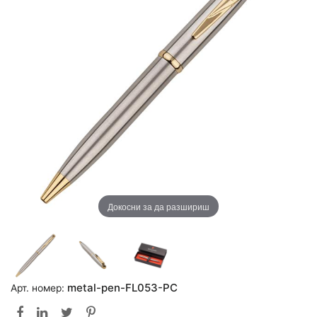
Докосни за да разшириш
metal-pen-FL053-PC
Арт. номер: