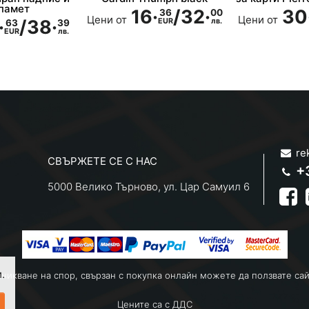
памет
16·
/
32·
30
36
00
Цени от
Цени от
·
/
38·
EUR
лв.
63
39
EUR
лв.
re
СВЪРЖЕТЕ СЕ С НАС
+
5000 Велико Търново, ул. Цар Самуил 6
.
зникване на спор, свързан с покупка онлайн можете да ползвате са
Цените са с ДДС