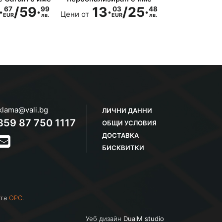
·
/
59·
13·
/
25·
67
99
03
48
Цени от
EUR
лв.
EUR
лв.
klama@vali.bg
ЛИЧНИ ДАННИ
359 87 750 1117
ОБЩИ УСЛОВИЯ
ДОСТАВКА
БИСКВИТКИ
йта
OPC
.
Уеб дизайн
DualM studio