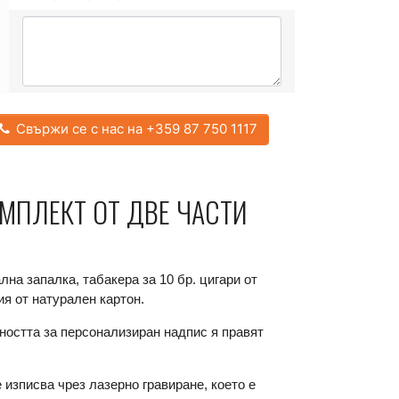
Свържи се с нас на +359 87 750 1117
МПЛЕКТ ОТ ДВЕ ЧАСТИ
лна запалка, табакера за 10 бр. цигари от
ия от натурален картон.
ността за персонализиран надпис я правят
изписва чрез лазерно гравиране, което е