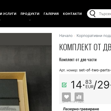
И УСЛУГИ
ПРОДУКТИ
ГАЛЕРИЯ
КОНТАКТИ
Начало
Корпоративни под
КОМПЛЕКТ ОТ Д
Комплект от две части
set-of-two-part
Арт. номер:
14·
/
29
83
EUR
Лазерно гравиране