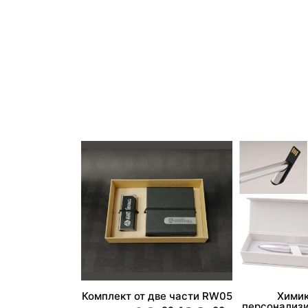
Комплект от две части RW05
Химик
персонализи