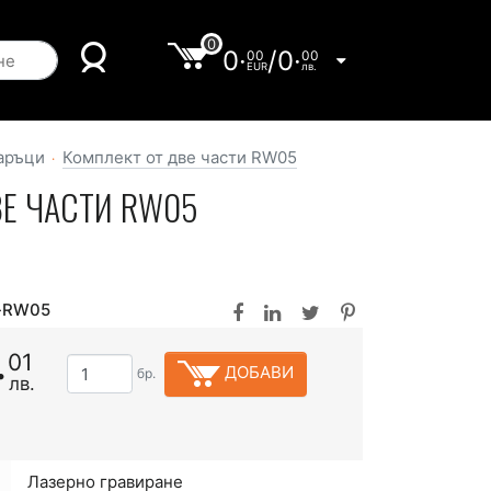
0
0·
/
0·
00
00
EUR
лв.
аръци
Комплект от две части RW05
ВЕ ЧАСТИ RW05
s-RW05
·
01
ДОБАВИ
бр.
лв.
Лазерно гравиране