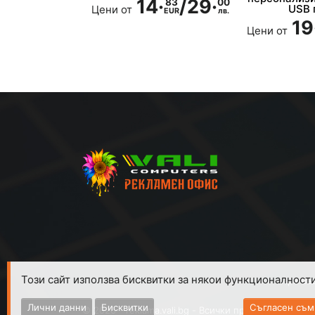
14·
/
29·
83
00
USB 
Цени от
EUR
лв.
19
Цени от
Този сайт използва бисквитки за някои функционалности
При въ
Лични данни
Бисквитки
Съгласен съм
© 2026 - reklama.vali.bg - Всички права