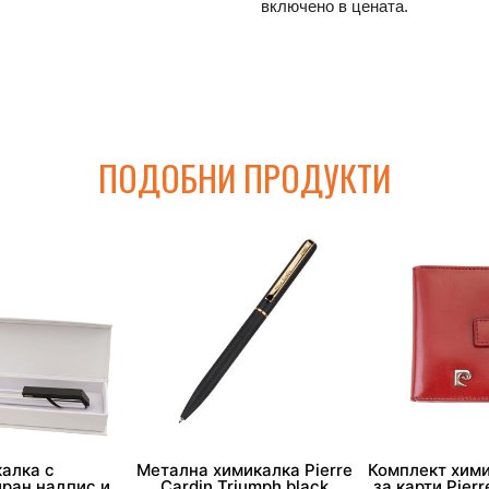
включено в цената.
ПОДОБНИ ПРОДУКТИ
алка с
Метална химикалка Pierre
Комплект хими
ран надпис и
Cardin Triumph black
за карти Pierr