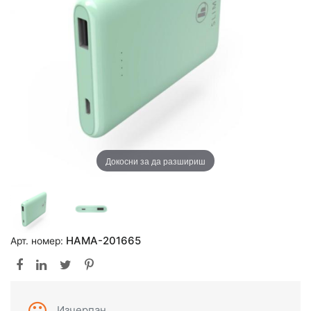
Докосни за да разшириш
HAMA-201665
Арт. номер:
Изчерпан