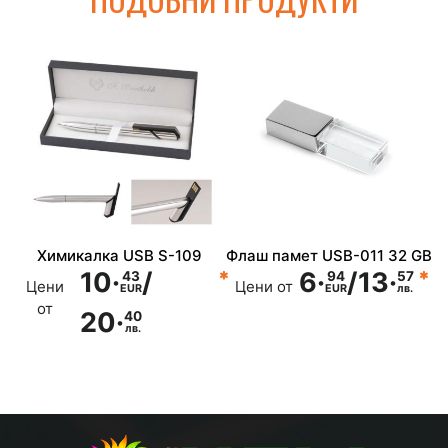
Химикалка USB S-109
Флаш памет USB-011 32 GB
10·
/
6·
/
13·
43
94
57
Цени
Цени от
EUR
EUR
лв.
от
20·
40
лв.